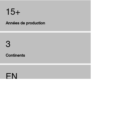
15+
Années de production
3
Continents
EN
Anglais
ES
Espagnol